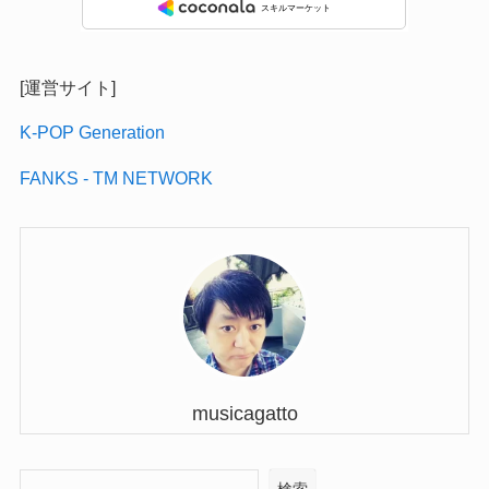
[運営サイト]
K-POP Generation
FANKS - TM NETWORK
musicagatto
検索